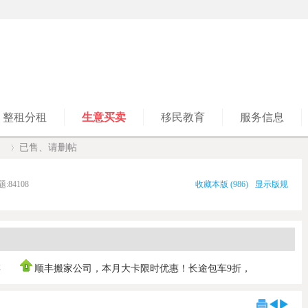
整租分租
生意买卖
移民教育
服务信息
】
已售、请删帖
题:
84108
收藏本版
(
986
)
显示版规
›
傅
顺丰搬家公司，本月大卡限时优惠！长途包车9折，
0421030103 ，垃