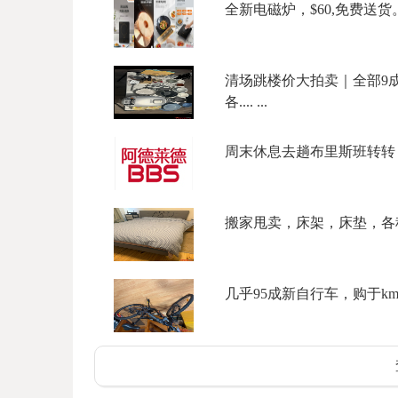
全新电磁炉，$60,免费送货。微信
清场跳楼价大拍卖｜全部9成
各.... ...
周末休息去趟布里斯班转转？低
搬家甩卖，床架，床垫，各种柜
几乎95成新自行车，购于kmar