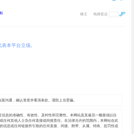
帖
楼主
电梯直达
代表本平台立场。
当面沟通，确认资质并看清条款。谨防上当受骗。
证信息的准确性、有效性、及时性和完整性。本网站及其雇员一概毋须以任
或任何其他人士负任何直接或间接责任。在法律允许的范围内，本网站在此
的信息或任何链接所引致的任何直接、间接、附带、从属、特殊、惩罚性或