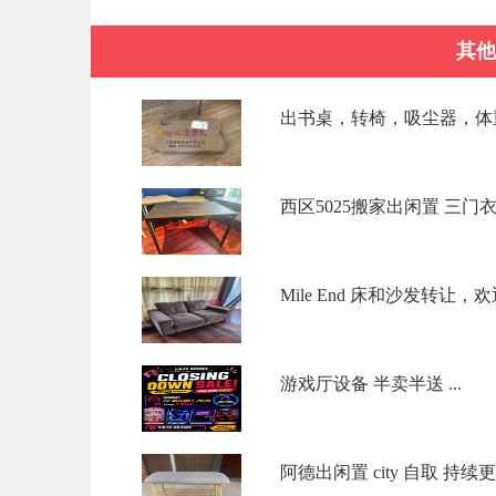
其他
出书桌，转椅，吸尘器，体重
西区5025搬家出闲置 三门衣柜$
Mile End 床和沙发转让，欢迎
游戏厅设备 半卖半送 ...
阿德出闲置 city 自取 持续更