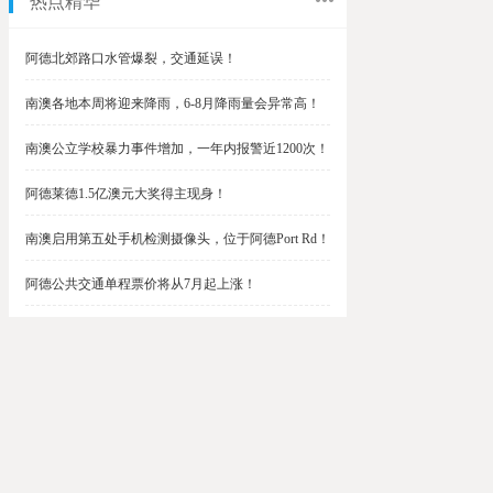
热点精华
阿德北郊路口水管爆裂，交通延误！
南澳各地本周将迎来降雨，6-8月降雨量会异常高！
南澳公立学校暴力事件增加，一年内报警近1200次！
阿德莱德1.5亿澳元大奖得主现身！
南澳启用第五处手机检测摄像头，位于阿德Port Rd！
阿德公共交通单程票价将从7月起上涨！
阿德最便宜私校之一将升级改造，新增150名学生！
$1.5亿彩票中奖者在南澳，快看看是你吗？
南澳Outer Harbor和Gawler铁路线将在周末关闭！
阿德Unley Shopping Centre周二将提供免费汉堡！