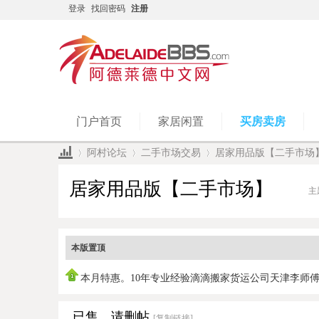
登录
找回密码
注册
门户首页
家居闲置
买房卖房
阿村论坛
二手市场交易
居家用品版【二手市场
居家用品版【二手市场】
主
»
›
›
本版置顶
本月特惠。10年专业经验滴滴搬家货运公司天津李师
0450951978，
已售、请删帖
[复制链接]