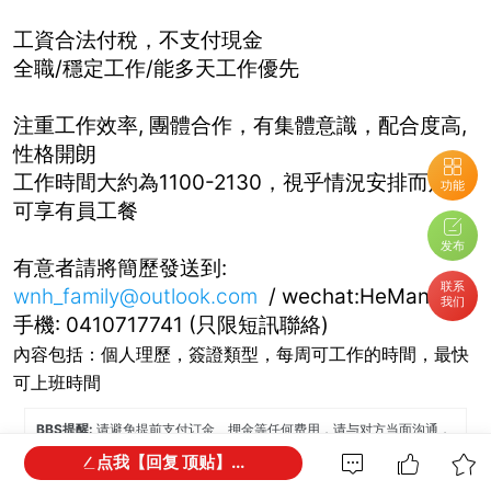
工資合法付稅，不支付現金
全職/穩定工作/能多天工作優先
注重工作效率, 團體合作，
有集體意識，
配合度高
,
性格開朗
工作時間大約為
1100-2130，
視乎情況安排而定，
功能
可享有員工餐
发布
有意者請將簡歷發送到:
联系
wnh_family@outlook.com
/ wechat:HeMankhi /
我们
手機: 0410717741 (只限短訊聯絡)
內容包括：個人理歷
，
簽證類型，
每周可工作的時間，
最快
可上班時間
BBS提醒:
请避免提前支付订金、押金等任何费用，请与对方当面沟通，
确认资质并看清条款。谨防上当受骗。
点我【回复 顶贴】...