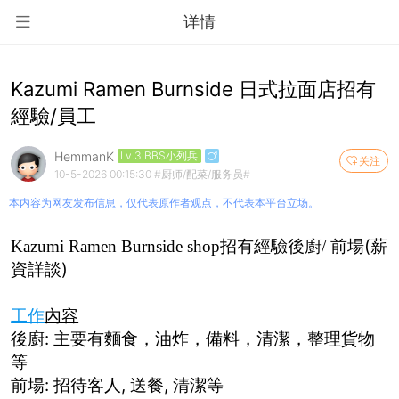
详情
Kazumi Ramen Burnside 日式拉面店招有
經驗/員工
HemmanK
Lv.3 BBS小列兵
关注
10-5-2026 00:15:30
#厨师/配菜/服务员#
本内容为网友发布信息，仅代表原作者观点，不代表本平台立场。
招有經驗後廚
前場(薪
Kazumi Ramen Burnside shop
/
資詳談)
工作
內容
後廚
:
主要有麵食，
油炸，
備料，
清潔，
整理貨物
等
前場
:
招待客人
,
送餐
,
清潔等