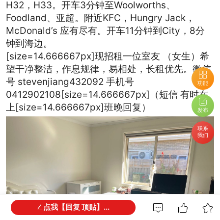
H32，H33。开车3分钟至Woolworths、
Foodland、亚超。附近KFC，Hungry Jack，
McDonald’s 应有尽有。开车11分钟到City，8分
钟到海边。
[size=14.666667px]现招租一位室友 （女生）希
望干净整洁，作息规律，易相处，长租优先。微信
号 stevenjiang432092 手机号
功能
0412902108
[size=14.666667px]（短信 有时在
上
[size=14.666667px]班晚回复）
发布
联系
我们
点我【回复 顶贴】...