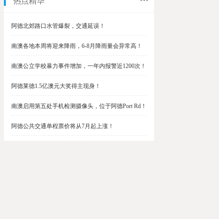
热点精华
阿德北郊路口水管爆裂，交通延误！
南澳各地本周将迎来降雨，6-8月降雨量会异常高！
南澳公立学校暴力事件增加，一年内报警近1200次！
阿德莱德1.5亿澳元大奖得主现身！
南澳启用第五处手机检测摄像头，位于阿德Port Rd！
阿德公共交通单程票价将从7月起上涨！
阿德最便宜私校之一将升级改造，新增150名学生！
$1.5亿彩票中奖者在南澳，快看看是你吗？
南澳Outer Harbor和Gawler铁路线将在周末关闭！
阿德Unley Shopping Centre周二将提供免费汉堡！