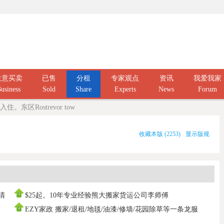
生意买卖
已售
分租
专家观点
资讯
我爱我家
usiness
Sold
Share
Experts
News
Forum
。东区Rostrevor tow
收藏本版
(
2253
)
显示版规
庭清
$25起。10年专业经验熊大搬家货运公司李师傅
0437666808，寄存打
EZY家政 搬家/退租/地毯/油漆/修墙/花园除草等一条龙服
务100%拿