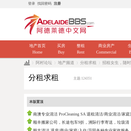
登录
找回密码
注册
地产首页
买房
整租
商业房产
Home
Buy
Rent
Commercial
B
阿村论坛
地产频道
分租求租
招租女生，随时入住
分租求租
主题:
124351
»
›
›
›
本版置顶
南澳专业清洁 ProCleaning SA 退租清洁/商业清洁/家
洁/ 民
顺丰搬家公司，长途包车9折，洲际行李寄送，垃圾清
运，中国海运
顺丰清洁 退房/商业/家庭/入住/花园各种专业家政服务