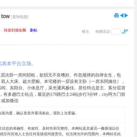
tow
[复制链接]
转发到朋友圈
删帖
楼主
电梯直达
代表本平台立场。
us（新）二层次卧一房间招租，欲招无不良嗜好、作息规律的自律女生，包
，双人大床、超大壁橱。本宅楼的一层设有主卧（一房东阿姨住），
浴间、东阳台、小休息厅，采光通风极佳。居住特点是主、客分层居
多趟巴士站点，最近的178路巴士24站步行3分钟，city阿大门前
0，或加微信
当面沟通，确认资质并看清条款。谨防上当受骗。
证信息的准确性、有效性、及时性和完整性。本网站及其雇员一概毋须以任
或任何其他人士负任何直接或间接责任。在法律允许的范围内，本网站在此