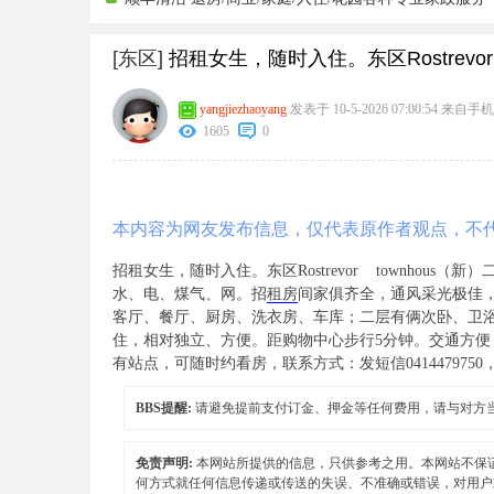
[东区]
招租女生，随时入住。东区Rostrevor 
yangjiezhaoyang
发表于 10-5-2026 07:00:54
来自手机
1605
0
本内容为网友发布信息，仅代表原作者观点，不
招租女生，随时入住。东区Rostrevor townho
水、电、煤气、网。招
租房
间家俱齐全，通风采光极佳
客厅、餐厅、厨房、洗衣房、车库；二层有俩次卧、卫
住，相对独立、方便。距购物中心步行5分钟。交通方便，有
有站点，可随时约看房，联系方式：发短信041447975
BBS提醒:
请避免提前支付订金、押金等任何费用，请与对方
免责声明:
本网站所提供的信息，只供参考之用。本网站不保
何方式就任何信息传递或传送的失误、不准确或错误，对用户