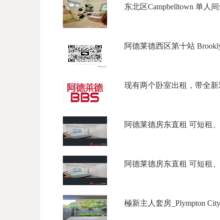
东北区Campbelltown 单人间
阿德莱德西区第十站 Brookly Par
现有两个卧室出租，带全新双人
阿德莱德房东直租 可短租、长租 
阿德莱德房东直租 可短租、长租 
極新主人套房_Plympton City ski