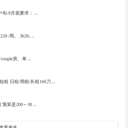
-9月底要求： ...
周。 3b2b; ...
ouple房、单 ...
短租 日租/周租/长租160刀 ...
算是200～30 ...
查看更多...