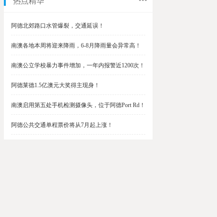
热点精华
阿德北郊路口水管爆裂，交通延误！
南澳各地本周将迎来降雨，6-8月降雨量会异常高！
南澳公立学校暴力事件增加，一年内报警近1200次！
阿德莱德1.5亿澳元大奖得主现身！
南澳启用第五处手机检测摄像头，位于阿德Port Rd！
阿德公共交通单程票价将从7月起上涨！
阿德最便宜私校之一将升级改造，新增150名学生！
$1.5亿彩票中奖者在南澳，快看看是你吗？
南澳Outer Harbor和Gawler铁路线将在周末关闭！
阿德Unley Shopping Centre周二将提供免费汉堡！