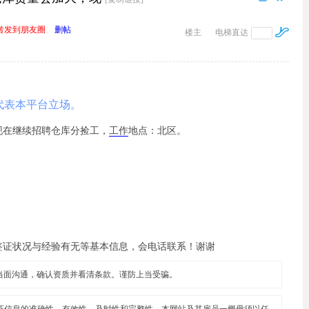
转发到朋友圈
删帖
楼主
电梯直达
代表本平台立场。
现在继续招聘仓库分捡工，
工作
地点：北区。
料（签证状况与经验有无等基本信息，会电话联系！谢谢
当面沟通，确认资质并看清条款。谨防上当受骗。
证信息的准确性、有效性、及时性和完整性。本网站及其雇员一概毋须以任