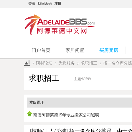
登录
找回密码
注册
门户首页
家居闲置
买房卖房
阿村论坛
为您服务
求职招工
招一名仓库分拣
求职招工
主题:
80799
»
›
›
›
本版置顶
南澳阿德莱德15年专业搬家公司诚聘
[技师/工人/学徒]
招一名仓库分拣员，由于