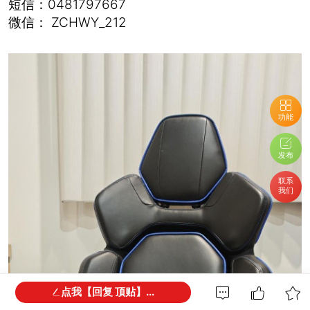
短信：0481797667
微信： ZCHWY_212
功能
发布
联系
我们
点我【回复 顶贴】...