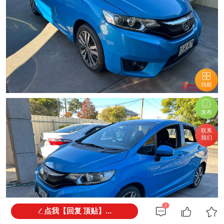
功能
发布
联系
我们
5
点我【回复 顶贴】...