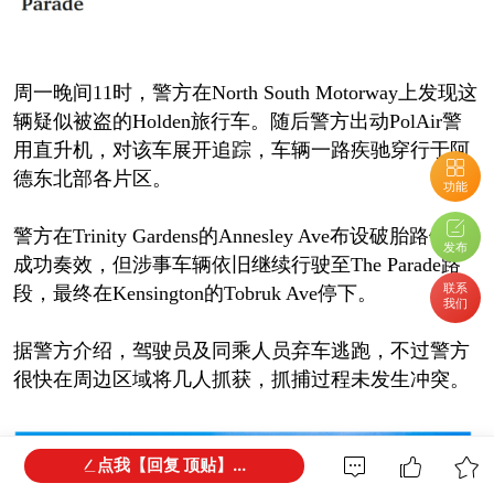
周一晚间11时，警方在North South Motorway上发现这
辆疑似被盗的Holden旅行车。随后警方出动PolAir警
用直升机，对该车展开追踪，车辆一路疾驰穿行于阿
德东北部各片区。
功能
警方在Trinity Gardens的Annesley Ave布设破胎路钉并
发布
成功奏效，但涉事车辆依旧继续行驶至The Parade路
联系
段，最终在Kensington的Tobruk Ave停下。
我们
据警方介绍，驾驶员及同乘人员弃车逃跑，不过警方
很快在周边区域将几人抓获，抓捕过程未发生冲突。
点我【回复 顶贴】...