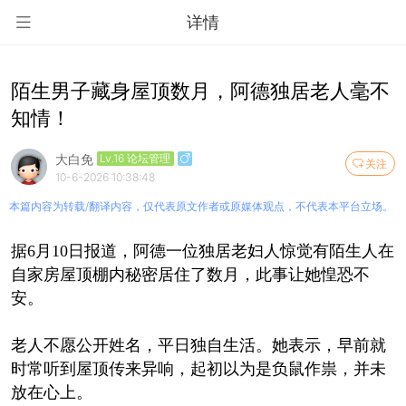
详情
陌生男子藏身屋顶数月，阿德独居老人毫不
知情！
大白免
Lv.16 论坛管理
关注
10-6-2026 10:38:48
本篇内容为转载/翻译内容，仅代表原文作者或原媒体观点，不代表本平台立场。
据6月10日报道，阿德一位独居老妇人惊觉有陌生人在
自家房屋顶棚内秘密居住了数月，此事让她惶恐不
安。
老人不愿公开姓名，平日独自生活。她表示，早前就
时常听到屋顶传来异响，起初以为是负鼠作祟，并未
放在心上。