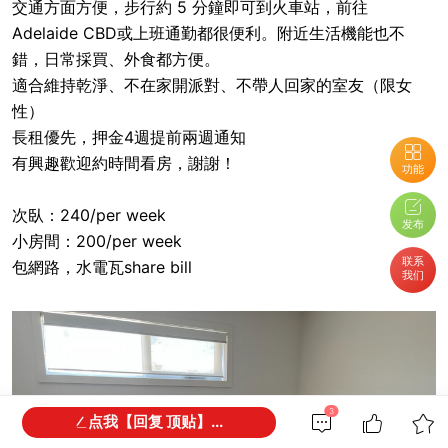
交通方面方便，步行約 5 分鐘即可到火車站，前往
Adelaide CBD或上班通勤都很便利。附近生活機能也不
錯，日常採買、外食都方便。
適合維持乾淨、不在家開派對、不帶人回家的室友（限女
性）
長租優先，押金4週提前兩週通知
有興趣歡迎約時間看房，謝謝！
功能
次臥：240/per week
发布
小房間：200/per week
联系
包網路，水電瓦share bill
我们
3
点我【回复 顶贴】...