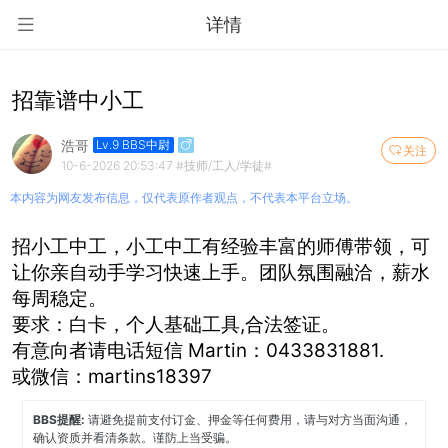
详情
招靠谱中小工
浩哥
Lv.9 BBS中尉
关注
10-6-2026 20:53:47
#技师/工人/学徒#
本内容为网友发布信息，仅代表原作者观点，不代表本平台立场。
招小工中工，小工中工有经验丰富的师傅带领，可
让你亲自动手学习快速上手。团队氛围融洽，薪水
每周稳定。
要求：白卡，个人基础工具,合法签证。
有意向者请电话短信 Martin：0433831881.
或微信：martins18397
BBS提醒:
请避免提前支付订金、押金等任何费用，请与对方当面沟通，
确认资质并看清条款。谨防上当受骗。