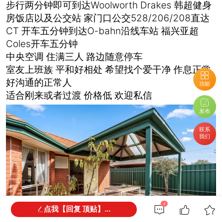
步行两分钟即可到达Woolworth Drakes 韩超健身
房饭店以及公交站 家门口公交528/206/208直达
CT 开车五分钟到达O-bahn沿线车站 福兴亚超
Coles开车五分钟
中央空调 住满三人 路边随意停车
室友上班族 平和好相处 希望找个爱干净 作息正常
好沟通的正常人
功能
适合刚来或者过渡 价格低 欢迎私信
发布
联系
我们
4
点我【回复 顶贴】...