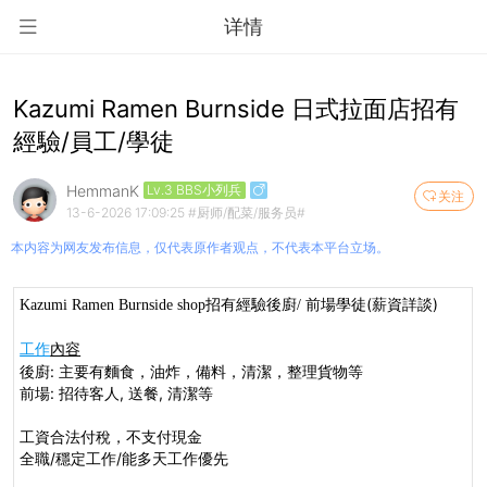
详情
Kazumi Ramen Burnside 日式拉面店招有
經驗/員工/學徒
HemmanK
Lv.3 BBS小列兵
关注
13-6-2026 17:09:25
#厨师/配菜/服务员#
本内容为网友发布信息，仅代表原作者观点，不代表本平台立场。
招有經驗後廚
前場學徒(薪資詳談)
Kazumi Ramen Burnside shop
/
工作
內容
後廚
:
主要有麵食，
油炸，
備料，
清潔，
整理貨物等
前場
:
招待客人
,
送餐
,
清潔等
工資合法付稅，不支付現金
全職/穩定工作/能多天工作優先