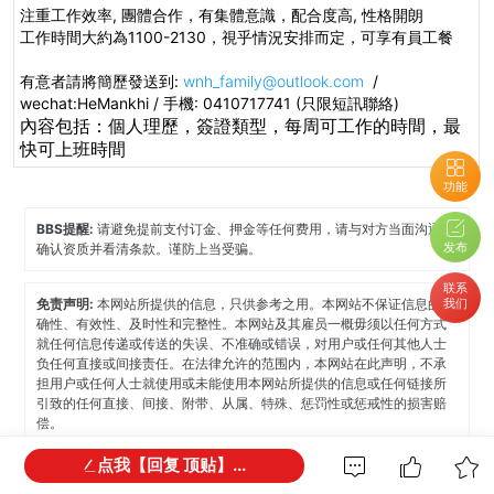
注重工作效率, 團體合作，
有集體意識，
配合度高
,
性格開朗
工作時間大約為
1100-2130，
視乎情況安排而定，
可享有員工餐
有意者請將簡歷發送到:
wnh_family@outlook.com
/
wechat:HeMankhi / 手機: 0410717741 (只限短訊聯絡)
內容包括：個人理歷
，
簽證類型，
每周可工作的時間，
最
快可上班時間
功能
BBS提醒:
请避免提前支付订金、押金等任何费用，请与对方当面沟通，
发布
确认资质并看清条款。谨防上当受骗。
联系
我们
免责声明:
本网站所提供的信息，只供参考之用。本网站不保证信息的准
确性、有效性、及时性和完整性。本网站及其雇员一概毋须以任何方式
就任何信息传递或传送的失误、不准确或错误，对用户或任何其他人士
负任何直接或间接责任。在法律允许的范围内，本网站在此声明，不承
担用户或任何人士就使用或未能使用本网站所提供的信息或任何链接所
引致的任何直接、间接、附带、从属、特殊、惩罚性或惩戒性的损害赔
偿。
点我【回复 顶贴】...