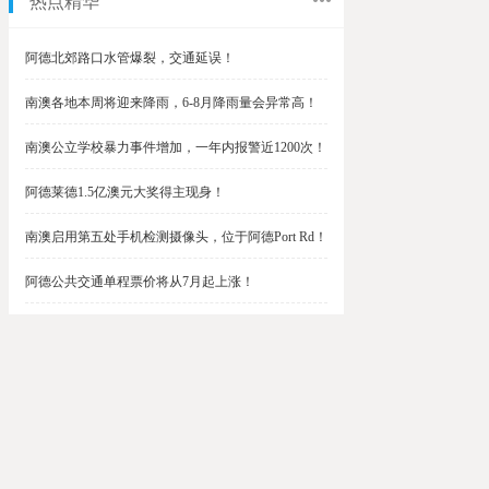
热点精华
阿德北郊路口水管爆裂，交通延误！
南澳各地本周将迎来降雨，6-8月降雨量会异常高！
南澳公立学校暴力事件增加，一年内报警近1200次！
阿德莱德1.5亿澳元大奖得主现身！
南澳启用第五处手机检测摄像头，位于阿德Port Rd！
阿德公共交通单程票价将从7月起上涨！
阿德最便宜私校之一将升级改造，新增150名学生！
$1.5亿彩票中奖者在南澳，快看看是你吗？
南澳Outer Harbor和Gawler铁路线将在周末关闭！
阿德Unley Shopping Centre周二将提供免费汉堡！