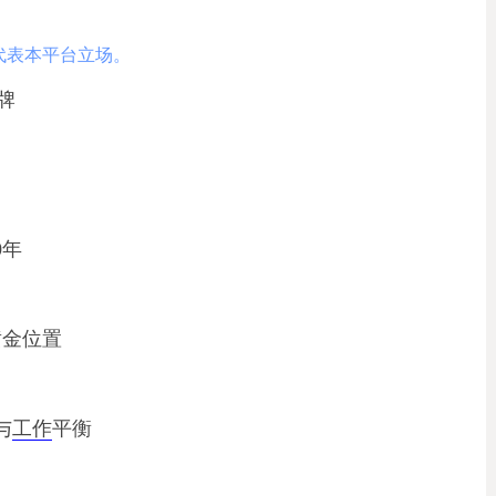
代表本平台立场。
牌
0年
黄金位置
与
工作
平衡