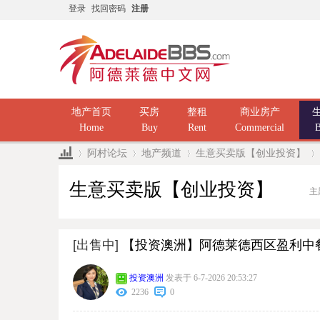
登录
找回密码
注册
地产首页
买房
整租
商业房产
Home
Buy
Rent
Commercial
B
阿村论坛
地产频道
生意买卖版【创业投资】
生意买卖版【创业投资】
主
»
›
›
›
[出售中]
【投资澳洲】阿德莱德西区盈利中
投资澳洲
发表于 6-7-2026 20:53:27
2236
0