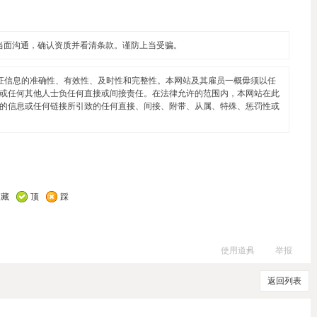
当面沟通，确认资质并看清条款。谨防上当受骗。
证信息的准确性、有效性、及时性和完整性。本网站及其雇员一概毋须以任
或任何其他人士负任何直接或间接责任。在法律允许的范围内，本网站在此
的信息或任何链接所引致的任何直接、间接、附带、从属、特殊、惩罚性或
收藏
顶
踩
使用道具
举报
返回列表