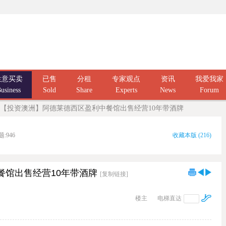
生意买卖
已售
分租
专家观点
资讯
我爱我家
usiness
Sold
Share
Experts
News
Forum
【投资澳洲】阿德莱德西区盈利中餐馆出售经营10年带酒牌
题:
946
收藏本版
(
216
)
餐馆出售经营10年带酒牌
[复制链接]
楼主
电梯直达