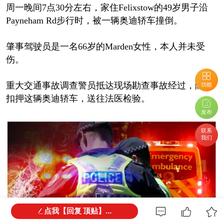
周一晚间7点30分左右，家住Felixstow的49岁男子沿
Payneham Rd步行时，被一辆奥迪轿车撞倒。
肇事驾驶员是一名66岁的Marden女性，本人并未受
伤。
重大交通事故调查警员抵达现场勘查事故经过，随后
功能
扣押这辆奥迪轿车，送往法医检验。
发布
联系
我们
点我【回复 顶贴】...