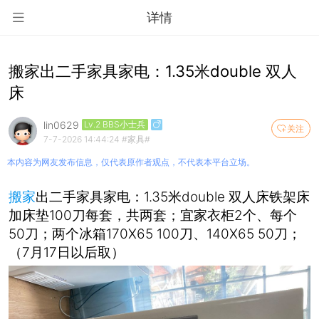
详情
搬家出二手家具家电：1.35米double 双人
床
lin0629
Lv.2 BBS小士兵
关注
7-7-2026 14:44:24
#家具#
本内容为网友发布信息，仅代表原作者观点，不代表本平台立场。
搬家
出二手家具家电：1.35米double 双人床铁架床
加床垫100刀每套，共两套；宜家衣柜2个、每个
50刀；两个冰箱170X65 100刀、140X65 50刀；
（7月17日以后取）