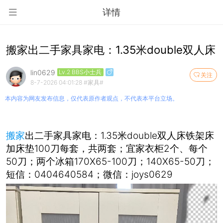
详情
搬家出二手家具家电：1.35米double双人床
lin0629
Lv.2 BBS小士兵
关注
8-7-2026 04:01:28
#家具#
本内容为网友发布信息，仅代表原作者观点，不代表本平台立场。
搬家
出二手家具家电：1.35米double双人床铁架床
加床垫100刀每套，共两套；宜家衣柜2个、每个
50刀；两个冰箱170X65-100刀；140X65-50刀；
短信：0404640584；微信：joys0629