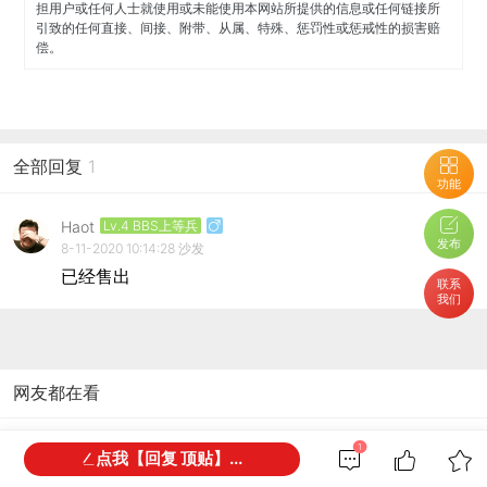
担用户或任何人士就使用或未能使用本网站所提供的信息或任何链接所
引致的任何直接、间接、附带、从属、特殊、惩罚性或惩戒性的损害赔
偿。
全部回复
1
功能
Haot
Lv.4 BBS上等兵
发布
8-11-2020 10:14:28
沙发
已经售出
联系
我们
网友都在看
阿德莱德有没有出车的？类型不限，
1
点我【回复 顶贴】...
车况好价