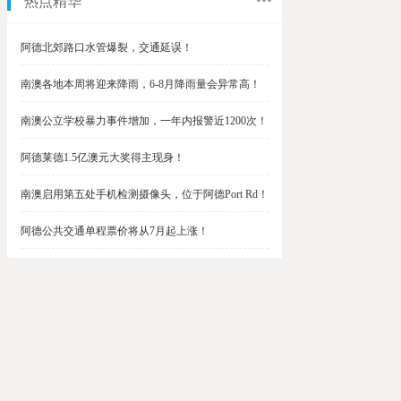
热点精华
阿德北郊路口水管爆裂，交通延误！
南澳各地本周将迎来降雨，6-8月降雨量会异常高！
南澳公立学校暴力事件增加，一年内报警近1200次！
阿德莱德1.5亿澳元大奖得主现身！
南澳启用第五处手机检测摄像头，位于阿德Port Rd！
阿德公共交通单程票价将从7月起上涨！
阿德最便宜私校之一将升级改造，新增150名学生！
$1.5亿彩票中奖者在南澳，快看看是你吗？
南澳Outer Harbor和Gawler铁路线将在周末关闭！
阿德Unley Shopping Centre周二将提供免费汉堡！