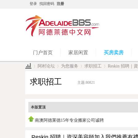
登录
找回密码
注册
门户首页
家居闲置
买房卖房
阿村论坛
为您服务
求职招工
Reskin 招
求职招工
主题:
80821
»
›
›
›
本版置顶
南澳阿德莱德15年专业搬家公司诚聘
Reskin 招聘｜資深美容師加入我們推薦有