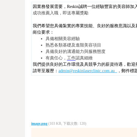
因業務發展需要，Reskin誠聘一位經驗豐富的美容師
成功推薦入職，即送專屬獎勵
我們希望您具備紮實的專業技能、良好的服務意識以及
崗位要求：
具備相關美容經驗
熟悉各類基礎及進階美容項目
具備良好的溝通能力與服務態度
有責任心，
工作
認真細緻
我們提供良好的工作環境及具競爭力的薪資待遇，歡迎
請寄至履歷：
admin@reskinlaserclinic.com.au
，郵件標
image.png
(103 KB, 下载次数: 120)